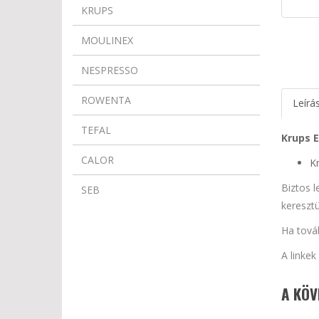
KRUPS
MOULINEX
NESPRESSO
ROWENTA
Leírá
TEFAL
Krups 
CALOR
Kr
Biztos l
SEB
keresztü
Ha továb
A linke
A KÖV