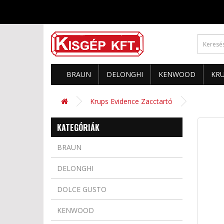
BRAUN
DELONGHI
KENWOOD
KR
Krups Evidence Zacctartó
KATEGÓRIÁK
BRAUN
DELONGHI
DOLCE GUSTO
KENWOOD