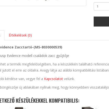
s
Értékelések (0)
Evidence Zacctartó-(MS-8030000539)
usp Evidence modell családok zacc gyűjtője
ehet a termék megfelelőségében, ha a készülékén található referenci
l jutott el erre az oldalra. Avagy látja az alábbi kompatibilitási listába
bi kérdése van, vegye fel a
Kapcsolatot
velünk.
k böngészője új ablakában nyílnak meg, hogy könnyebben visszatalálj
ETKEZŐ KÉSZÜLÉKEKKEL KOMPATIBILIS: