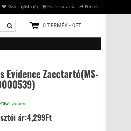
Kívánságlista (0)
Kosár tartalma
Fizetés
0 TERMÉK - 0FT
s Evidence Zacctartó(MS-
0000539)
Külső raktáron
sztói ár:4,299Ft