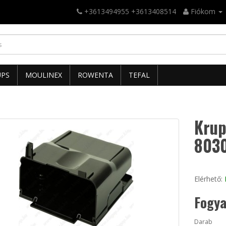
+3613494955 +3613408514
Fiókom
UPS
MOULINEX
ROWENTA
TEFAL
Krup
803
Elérhető:
Fogya
Darab