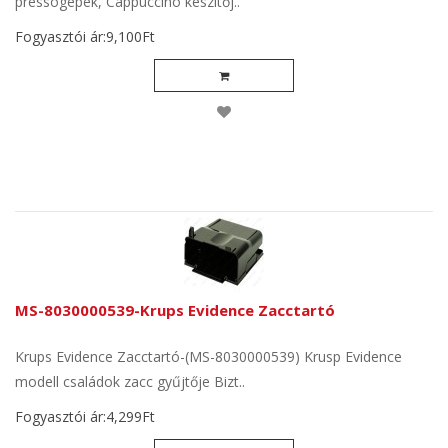
pressógépek, Cappuccino készítőj..
Fogyasztói ár:9,100Ft
MS-8030000539-Krups Evidence Zacctartó
Krups Evidence Zacctartó-(MS-8030000539) Krusp Evidence
modell családok zacc gyűjtője Bizt..
Fogyasztói ár:4,299Ft