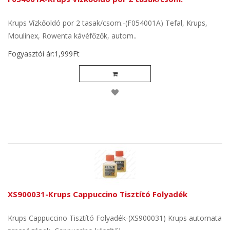
Krups Vízkőoldó por 2 tasak/csom.-(F054001A) Tefal, Krups,
Moulinex, Rowenta kávéfőzők, autom..
Fogyasztói ár:1,999Ft
XS900031-Krups Cappuccino Tisztító Folyadék
Krups Cappuccino Tisztító Folyadék-(XS900031) Krups automata