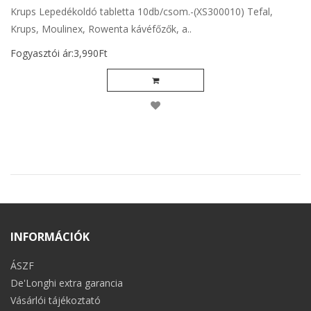
Krups Lepedékoldó tabletta 10db/csom.-(XS300010) Tefal,
Krups, Moulinex, Rowenta kávéfőzők, a..
Fogyasztói ár:3,990Ft
INFORMÁCIÓK
ÁSZF
De'Longhi extra garancia
Vásárlói tájékoztató