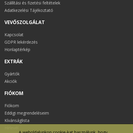
Szállítási és fizetési feltételek
Adatkezelési Tájékoztató
VEVŐSZOLGÁLAT
Kapcsolat
GDPR lekérdezés
Honlaptérkép
EXTRÁK
Gyártók
Akciók
FIÓKOM
Fiókom
Eddigi megrendeléseim
Kívánságlista
Hírlevél
A weboldalunkon cookie-kat használunk, hogy