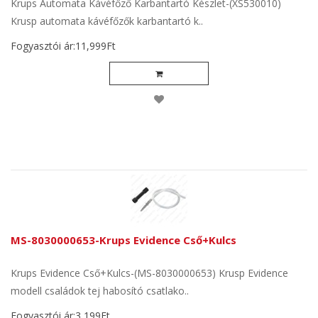
Krups Automata Kávéfőző Karbantartó Készlet-(XS530010)
Krusp automata kávéfőzők karbantartó k..
Fogyasztói ár:11,999Ft
MS-8030000653-Krups Evidence Cső+Kulcs
Krups Evidence Cső+Kulcs-(MS-8030000653) Krusp Evidence
modell családok tej habosító csatlako..
Fogyasztói ár:3,199Ft