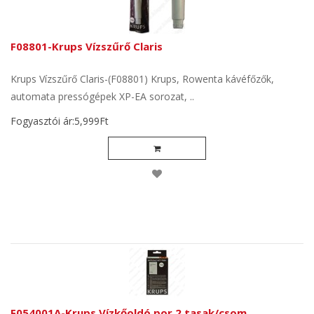
F08801-Krups Vízszűrő Claris
Krups Vízszűrő Claris-(F08801) Krups, Rowenta kávéfőzők,
automata pressógépek XP-EA sorozat, ..
Fogyasztói ár:5,999Ft
F054001A-Krups Vízkőoldó por 2 tasak/csom.