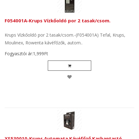
F054001A-Krups Vízkőoldó por 2 tasak/csom.
Krups Vízkőoldó por 2 tasak/csom.-(F054001A) Tefal, Krups,
Moulinex, Rowenta kávéfőzők, autom..
Fogyasztói ár:1,999Ft
XS530010-Krups Automata Kávéfőző Karbantartó