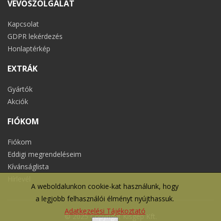
VEVŐSZOLGÁLAT
Kapcsolat
GDPR lekérdezés
Honlaptérkép
EXTRÁK
Gyártók
Akciók
FIÓKOM
Fiókom
Eddigi megrendeléseim
Kívánságlista
Hírlevél
A weboldalunkon cookie-kat használunk, hogy
a legjobb felhasználói élményt nyújthassuk.
Adatkezelési Tájékoztató
© 2025 Copyright Kisgép Kft.