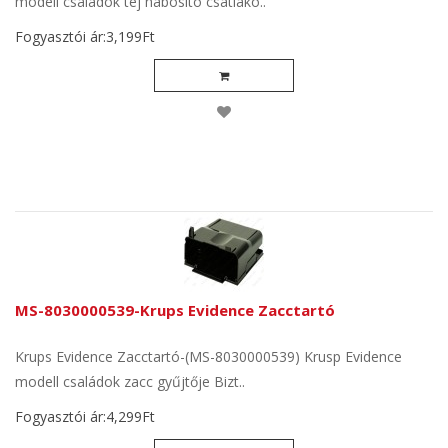
modell családok tej habosító csatlako..
Fogyasztói ár:3,199Ft
MS-8030000539-Krups Evidence Zacctartó
Krups Evidence Zacctartó-(MS-8030000539) Krusp Evidence
modell családok zacc gyűjtője Bizt..
Fogyasztói ár:4,299Ft