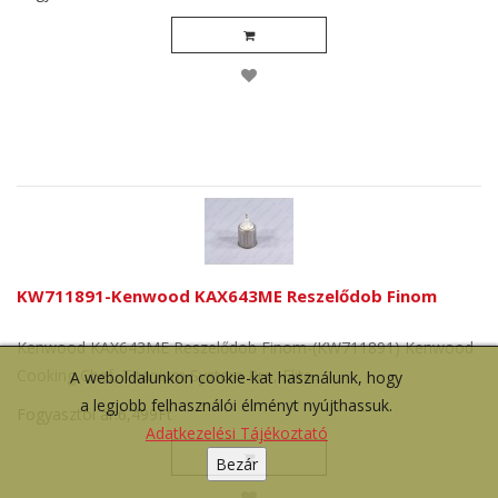
KW711891-Kenwood KAX643ME Reszelődob Finom
Kenwood KAX643ME Reszelődob Finom-(KW711891) Kenwood
Cooking Chef, Titanium System Pro, Elite..
A weboldalunkon cookie-kat használunk, hogy
a legjobb felhasználói élményt nyújthassuk.
Fogyasztói ár:6,499Ft
Adatkezelési Tájékoztató
Bezár