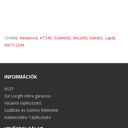
Címkék:
Kenwood
,
AT340
,
Szeletelő
,
Reszelő
,
Kidobó
,
Lapát
,
KW712349
INFORMÁCIÓK
ÁSZF
De'Longhi extra garancia
Vásárlói tájékoztató
Szállítási és fizetési feltételek
Adatkezelési Tájékoztató