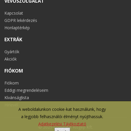
VEVŐSZOLGÁLAT
Kapcsolat
GDPR lekérdezés
Honlaptérkép
EXTRÁK
Gyártók
Akciók
FIÓKOM
Fiókom
Eddigi megrendeléseim
Kívánságlista
Hírlevél
A weboldalunkon cookie-kat használunk, hogy
a legjobb felhasználói élményt nyújthassuk.
Adatkezelési Tájékoztató
© 2025 Copyright Kisgép Kft.