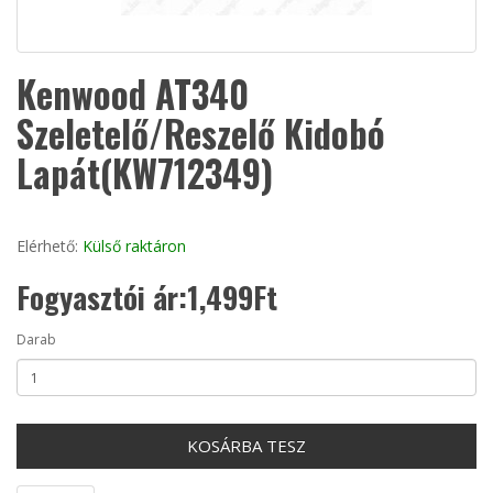
Kenwood AT340
Szeletelő/Reszelő Kidobó
Lapát(KW712349)
Elérhető:
Külső raktáron
Fogyasztói ár:1,499Ft
Darab
KOSÁRBA TESZ