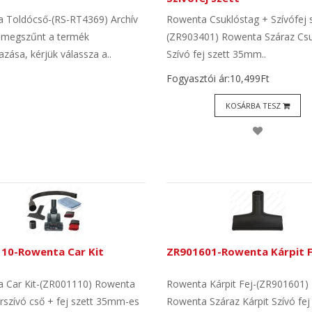
 Toldócső-(RS-RT4369) Archív
Rowenta Csuklóstag + Szívófej s
 megszűnt a termék
(ZR903401) Rowenta Száraz Csu
zása, kérjük válassza a..
Szívó fej szett 35mm..
Fogyasztói ár:10,499Ft
KOSÁRBA TESZ
10-Rowenta Car Kit
ZR901601-Rowenta Kárpit F
 Car Kit-(ZR001110) Rowenta
Rowenta Kárpit Fej-(ZR901601)
rszívó cső + fej szett 35mm-es
Rowenta Száraz Kárpit Szívó fe