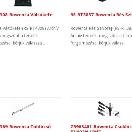
308-Rowenta Váltókefe
RS-RT3837-Rowenta Rés Szí
 Váltókefe-(RS-RT4308) Archív
Rowenta Rés Szívófej-(RS-RT38
 megszűnt a termék
Archív termék, megszűnt a ter
zása, kérjük válassza ..
forgalmazása, kérjük válass..
369-Rowenta Toldócső
ZR903401-Rowenta Csuklós
Szívófej szett