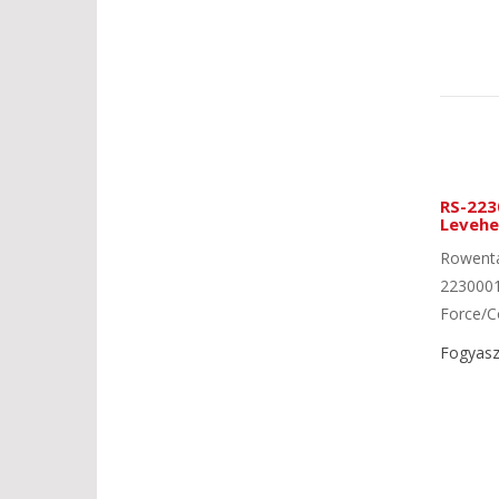
RS-223
Levehe
Rowenta
2230001
Force/C
Fogyaszt