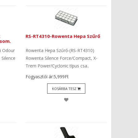
k
RS-RT4310-Rowenta Hepa Szűrő
csom.
i Odour
Rowenta Hepa Szűrő-(RS-RT4310)
Silence
Rowenta Silence Force/Compact, X-
Trem Power/Cyclonic típus csa..
Fogyasztói ár:5,999Ft
KOSÁRBA TESZ