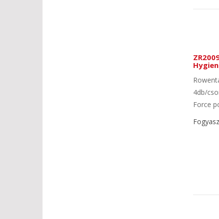
ZR2009
Hygien
Rowenta
4db/cso
Force po
Fogyaszt