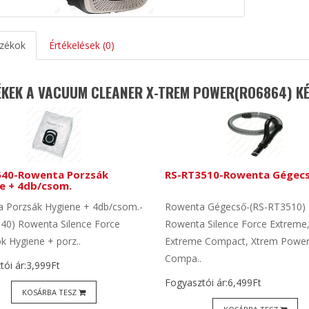
zékok
Értékelések (0)
KEK A VACUUM CLEANER X-TREM POWER(RO6864) KÉ
40-Rowenta Porzsák
RS-RT3510-Rowenta Gégec
e + 4db/csom.
 Porzsák Hygiene + 4db/csom.-
Rowenta Gégecső-(RS-RT3510)
40) Rowenta Silence Force
Rowenta Silence Force Extreme
k Hygiene + porz..
Extreme Compact, Xtrem Powe
Compa..
ói ár:3,999Ft
Fogyasztói ár:6,499Ft
KOSÁRBA TESZ