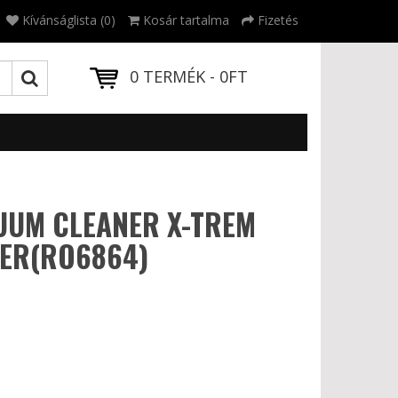
Kívánságlista (0)
Kosár tartalma
Fizetés
0 TERMÉK - 0FT
UUM CLEANER X-TREM
ER(RO6864)