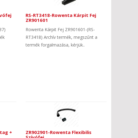
vófej
RS-RT3418-Rowenta Kárpit Fej
ZR901601
37)
Rowenta Kárpit Fej ZR901601-(RS-
mék
RT3418) Archív termék, megszűnt a
termék forgalmazása, kérjük..
tag +
ZR902901-Rowenta Flexibilis
Szívófej