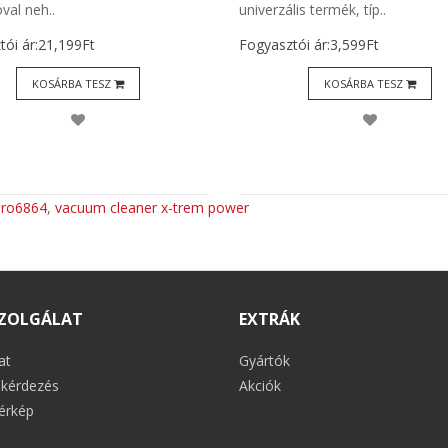
óval neh..
univerzális termék, típ..
tói ár:21,199Ft
Fogyasztói ár:3,599Ft
KOSÁRBA TESZ
KOSÁRBA TESZ
:
ro6864
,
vacuum cleaner x-trem power
ZOLGÁLAT
EXTRÁK
at
Gyártók
kérdezés
Akciók
érkép