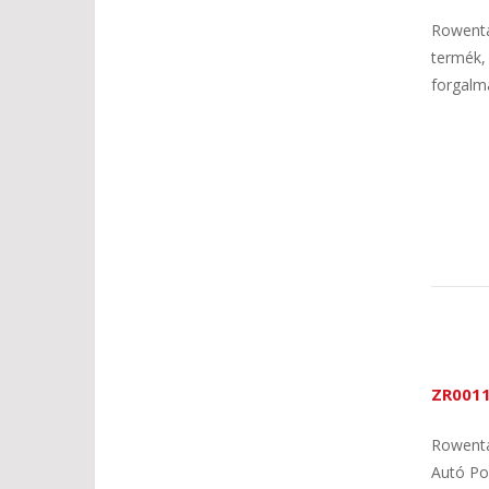
Rowenta
termék,
forgalma
ZR0011
Rowenta
Autó Po