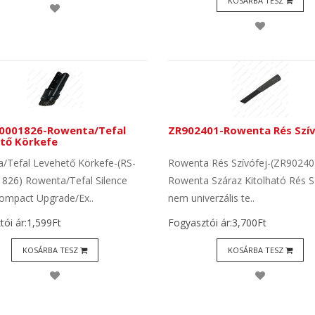
KOSÁRBA TESZ
0001826-Rowenta/Tefal
ZR902401-Rowenta Rés Szív
tő Körkefe
/Tefal Levehető Körkefe-(RS-
Rowenta Rés Szívófej-(ZR90240
826) Rowenta/Tefal Silence
Rowenta Száraz Kitolható Rés Sz
ompact Upgrade/Ex..
nem univerzális te..
ói ár:1,599Ft
Fogyasztói ár:3,700Ft
KOSÁRBA TESZ
KOSÁRBA TESZ