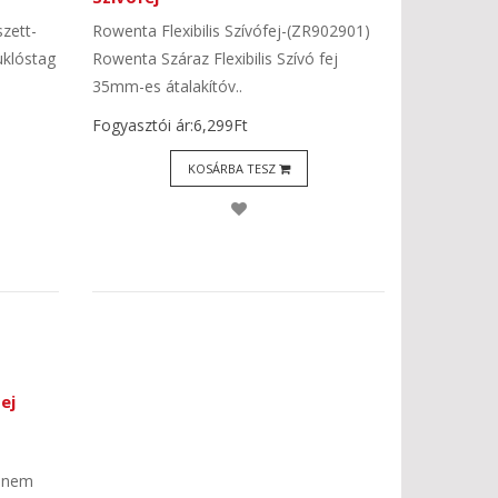
zett-
Rowenta Flexibilis Szívófej-(ZR902901)
klóstag
Rowenta Száraz Flexibilis Szívó fej
35mm-es átalakítóv..
Fogyasztói ár:6,299Ft
KOSÁRBA TESZ
ej
j nem