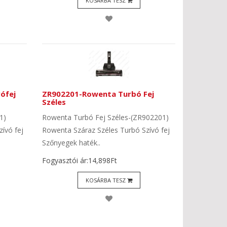
KOSÁRBA TESZ
ófej
ZR902201-Rowenta Turbó Fej
Széles
1)
Rowenta Turbó Fej Széles-(ZR902201)
ívó fej
Rowenta Száraz Széles Turbó Szívó fej
Szőnyegek haték..
Fogyasztói ár:14,898Ft
KOSÁRBA TESZ