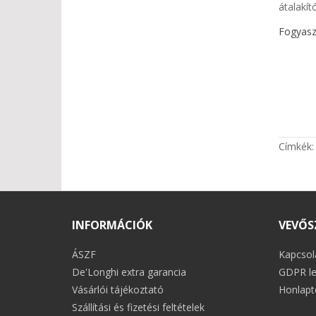
átalakít
Fogyasz
Címkék
INFORMÁCIÓK
VEVŐS
ÁSZF
Kapcsol
De'Longhi extra garancia
GDPR le
Vásárlói tájékoztató
Honlapt
Szállítási és fizetési feltételek