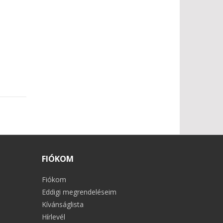
FIÓKOM
Fiókom
Eddigi megrendeléseim
Kívánságlista
Hírlevél