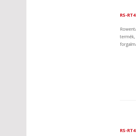
RS-RT4
Rowenta
termék,
forgalma
RS-RT4