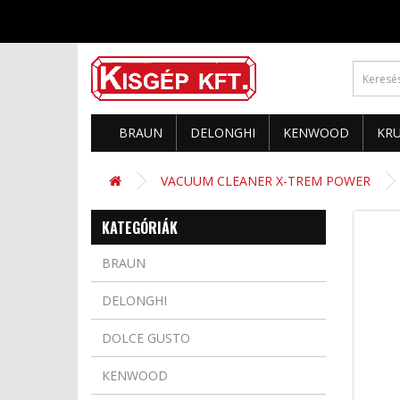
BRAUN
DELONGHI
KENWOOD
KR
VACUUM CLEANER X-TREM POWER
KATEGÓRIÁK
BRAUN
DELONGHI
DOLCE GUSTO
KENWOOD