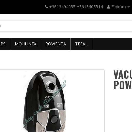
+3613494955 +3613408514
Fiókom
UPS
MOULINEX
ROWENTA
TEFAL
VAC
POW