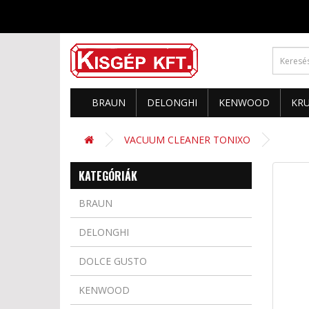
BRAUN
DELONGHI
KENWOOD
KR
VACUUM CLEANER TONIXO
KATEGÓRIÁK
BRAUN
DELONGHI
DOLCE GUSTO
KENWOOD