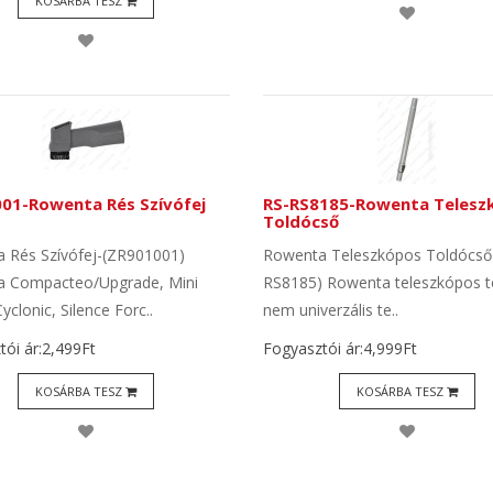
KOSÁRBA TESZ
01-Rowenta Rés Szívófej
RS-RS8185-Rowenta Telesz
Toldócső
 Rés Szívófej-(ZR901001)
Rowenta Teleszkópos Toldócső
 Compacteo/Upgrade, Mini
RS8185) Rowenta teleszkópos t
yclonic, Silence Forc..
nem univerzális te..
ói ár:2,499Ft
Fogyasztói ár:4,999Ft
KOSÁRBA TESZ
KOSÁRBA TESZ