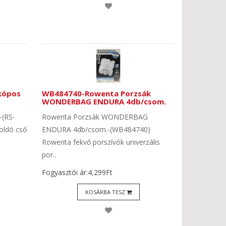
kópos
WB484740-Rowenta Porzsák
WONDERBAG ENDURA 4db/csom.
-(RS-
Rowenta Porzsák WONDERBAG
oldó cső
ENDURA 4db/csom.-(WB484740)
Rowenta fekvő porszívók univerzális
por..
Fogyasztói ár:4,299Ft
KOSÁRBA TESZ