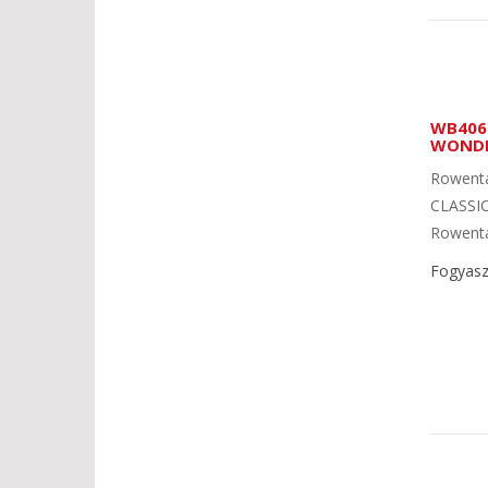
WB406
WONDE
Rowent
CLASSIC
Rowenta 
Fogyaszt