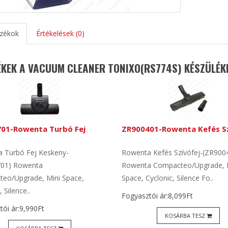
zékok
Értékelések (0)
KEK A VACUUM CLEANER TONIXO(RS774S) KÉSZÜLÉK
01-Rowenta Turbó Fej
ZR900401-Rowenta Kefés Sz
 Turbó Fej Keskeny-
Rowenta Kefés Szívófej-(ZR900
01) Rowenta
Rowenta Compacteo/Upgrade, 
eo/Upgrade, Mini Space,
Space, Cyclonic, Silence Fo..
 Silence..
Fogyasztói ár:8,099Ft
ói ár:9,990Ft
KOSÁRBA TESZ