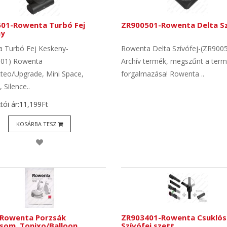
01-Rowenta Turbó Fej
ZR900501-Rowenta Delta Sz
ny
 Turbó Fej Keskeny-
Rowenta Delta Szívófej-(ZR900
01) Rowenta
Archív termék, megszűnt a ter
eo/Upgrade, Mini Space,
forgalmazása! Rowenta ..
 Silence..
tói ár:11,199Ft
KOSÁRBA TESZ
Rowenta Porzsák
ZR903401-Rowenta Csuklós
som. Tonixo/Balloon
Szívófej szett