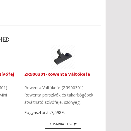
HEZ:
ívófej
ZR900301-Rowenta Váltókefe
401)
Rowenta Váltókefe-(ZR900301)
Mini
Rowenta porszívók és takarítógépek
átváltható szívófeje, szőnyeg..
Fogyasztói ár:7,598Ft
KOSÁRBA TESZ