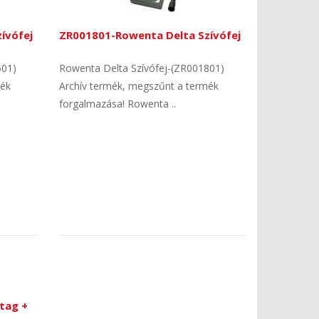
ívófej
ZR001801-Rowenta Delta Szívófej
501)
Rowenta Delta Szívófej-(ZR001801)
mék
Archív termék, megszűnt a termék
forgalmazása! Rowenta ..
tag +