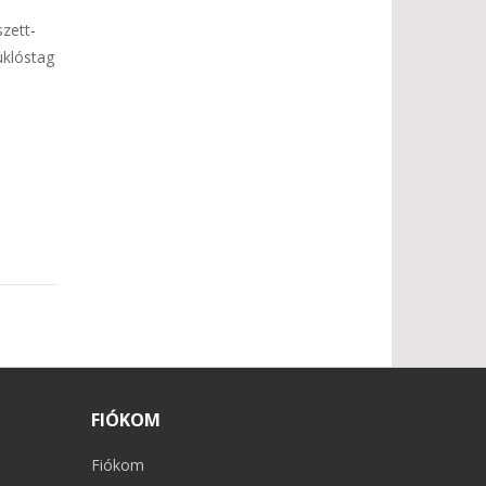
zett-
klóstag
FIÓKOM
Fiókom