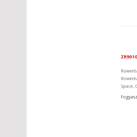
ZR9010
Rowenta
Rowenta
Space, C
Fogyaszt