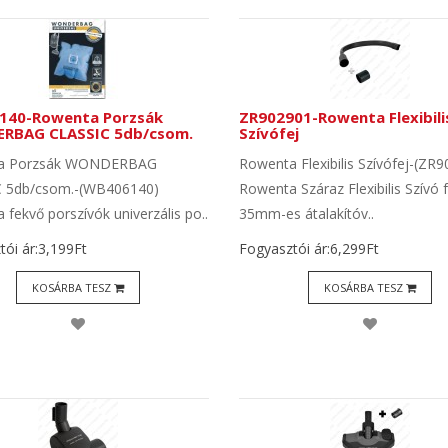
140-Rowenta Porzsák
ZR902901-Rowenta Flexibili
RBAG CLASSIC 5db/csom.
Szívófej
a Porzsák WONDERBAG
Rowenta Flexibilis Szívófej-(ZR
 5db/csom.-(WB406140)
Rowenta Száraz Flexibilis Szívó f
fekvő porszívók univerzális po..
35mm-es átalakítóv..
ói ár:3,199Ft
Fogyasztói ár:6,299Ft
KOSÁRBA TESZ
KOSÁRBA TESZ