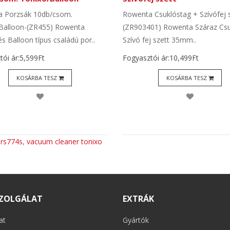
 Porzsák 10db/csom.
Rowenta Csuklóstag + Szívófej s
Balloon-(ZR455) Rowenta
(ZR903401) Rowenta Száraz Csu
s Balloon típus családú por..
Szívó fej szett 35mm..
ói ár:5,599Ft
Fogyasztói ár:10,499Ft
KOSÁRBA TESZ
KOSÁRBA TESZ
:
rs774s
,
vacuum cleaner tonixo
ZOLGÁLAT
EXTRÁK
at
Gyártók