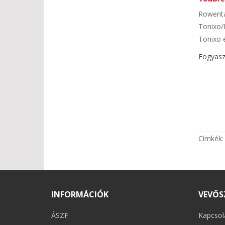
Rowenta
Tonixo/
Tonixo é
Fogyaszt
Címkék
INFORMÁCIÓK
VEVŐS
ÁSZF
Kapcsol