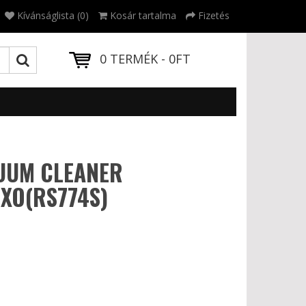
Kívánságlista (0)
Kosár tartalma
Fizetés
0 TERMÉK - 0FT
UUM CLEANER
IXO(RS774S)