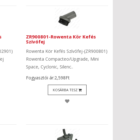
s
ZR900801-Rowenta Kör Kefés
Szívófej
902901)
Rowenta Kör Kefés Szívófej-(ZR900801)
ej
Rowenta Compacteo/Upgrade, Mini
Space, Cyclonic, Silenc..
Fogyasztói ár:2,598Ft
KOSÁRBA TESZ