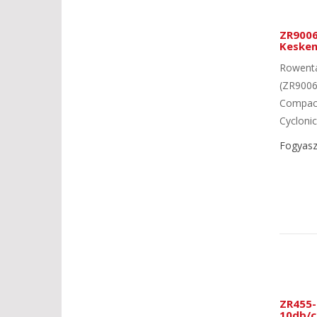
ZR9006
Keske
Rowenta
(ZR9006
Compact
Cyclonic,
Fogyasz
ZR455-
10db/c