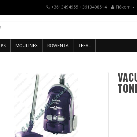
+3613494955 +3613408514
Fiókom
UPS
MOULINEX
ROWENTA
TEFAL
VAC
TON