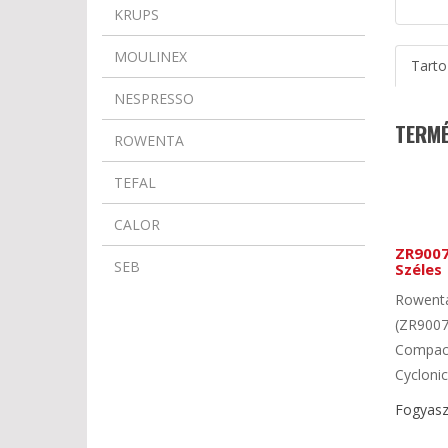
KRUPS
MOULINEX
Tarto
NESPRESSO
TERMÉ
ROWENTA
TEFAL
CALOR
ZR9007
SEB
Széles
Rowenta
(ZR9007
Compact
Cyclonic,
Fogyaszt