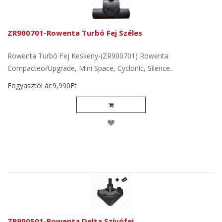
ZR900701-Rowenta Turbó Fej Széles
Rowenta Turbó Fej Keskeny-(ZR900701) Rowenta
Compacteo/Upgrade, Mini Space, Cyclonic, Silence..
Fogyasztói ár:9,990Ft
ZR900501-Rowenta Delta Szívófej