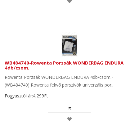
WB484740-Rowenta Porzsák WONDERBAG ENDURA
4db/csom.
Rowenta Porzsák WONDERBAG ENDURA 4db/csom.-
(WB484740) Rowenta fekvő porszívók univerzális por..
Fogyasztói ár:4,299Ft