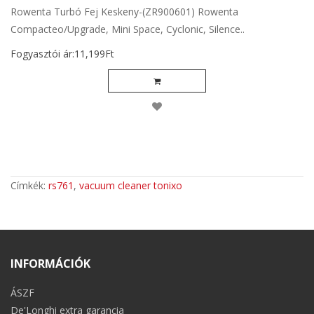
Rowenta Turbó Fej Keskeny-(ZR900601) Rowenta
Compacteo/Upgrade, Mini Space, Cyclonic, Silence..
Fogyasztói ár:11,199Ft
Címkék:
rs761
,
vacuum cleaner tonixo
INFORMÁCIÓK
ÁSZF
De'Longhi extra garancia