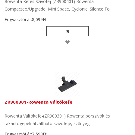
Rowenta Kefés Szívófej-(ZR900401) Rowenta
Compacteo/Upgrade, Mini Space, Cyclonic, Silence Fo..
Fogyasztói ár:8,099Ft
ZR900301-Rowenta Váltókefe
Rowenta Váltókefe-(ZR900301) Rowenta porszívók és
takarítógépek átváltható szívófeje, szőnyeg..
Fogyasztói ár:7,598Ft