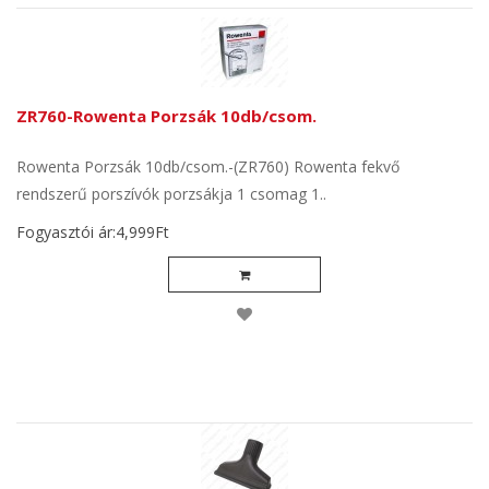
ZR760-Rowenta Porzsák 10db/csom.
Rowenta Porzsák 10db/csom.-(ZR760) Rowenta fekvő
rendszerű porszívók porzsákja 1 csomag 1..
Fogyasztói ár:4,999Ft