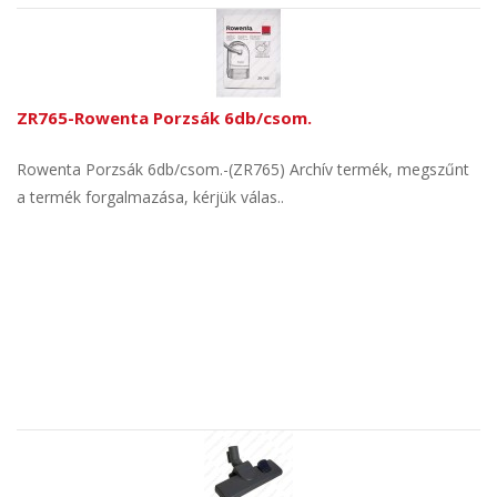
ZR765-Rowenta Porzsák 6db/csom.
Rowenta Porzsák 6db/csom.-(ZR765) Archív termék, megszűnt
a termék forgalmazása, kérjük válas..