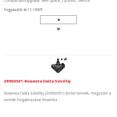
Compacteo/Upgrade, Mini Space, Cyclonic, Silence..
Fogyasztói ár:11,199Ft
ZR900501-Rowenta Delta Szívófej
Rowenta Delta Szívófej-(ZR900501) Archív termék, megszűnt a
termék forgalmazása! Rowenta ..