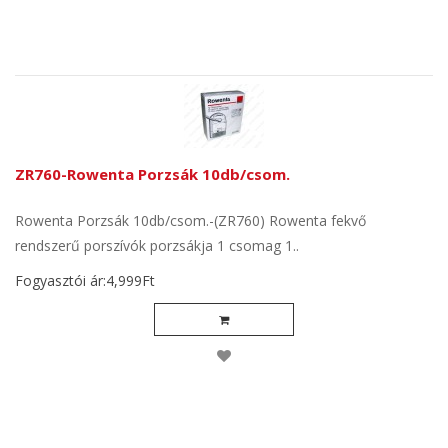
ZR760-Rowenta Porzsák 10db/csom.
Rowenta Porzsák 10db/csom.-(ZR760) Rowenta fekvő
rendszerű porszívók porzsákja 1 csomag 1..
Fogyasztói ár:4,999Ft