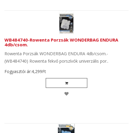
WB484740-Rowenta Porzsák WONDERBAG ENDURA
4db/csom.
Rowenta Porzsák WONDERBAG ENDURA 4db/csom.-
(WB484740) Rowenta fekvő porszívók univerzális por..
Fogyasztói ár:4,299Ft