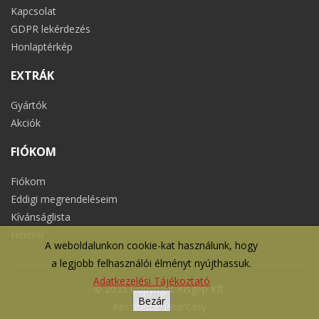
Kapcsolat
GDPR lekérdezés
Honlaptérkép
EXTRÁK
Gyártók
Akciók
FIÓKOM
Fiókom
Eddigi megrendeléseim
Kívánságlista
Hírlevél
A weboldalunkon cookie-kat használunk, hogy
a legjobb felhasználói élményt nyújthassuk.
Adatkezelési Tájékoztató
© 2025 Copyright Kisgép Kft.
Bezár
Készítette:
Phantasy