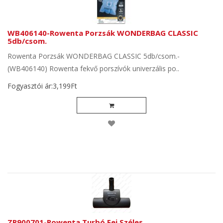
WB406140-Rowenta Porzsák WONDERBAG CLASSIC
5db/csom.
Rowenta Porzsák WONDERBAG CLASSIC 5db/csom.-
(WB406140) Rowenta fekvő porszívók univerzális po..
Fogyasztói ár:3,199Ft
ZR900701-Rowenta Turbó Fej Széles