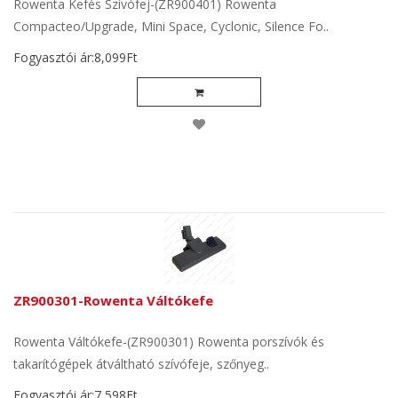
Rowenta Kefés Szívófej-(ZR900401) Rowenta
Compacteo/Upgrade, Mini Space, Cyclonic, Silence Fo..
Fogyasztói ár:8,099Ft
ZR900301-Rowenta Váltókefe
Rowenta Váltókefe-(ZR900301) Rowenta porszívók és
takarítógépek átváltható szívófeje, szőnyeg..
Fogyasztói ár:7,598Ft