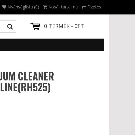
Kívánságlista (0)
Kosár tartalma
Fizetés
0 TERMÉK - 0FT
UUM CLEANER
LINE(RH525)