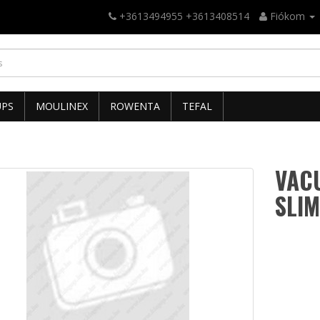
+3613494955 +3613408514
Fiókom
UPS
MOULINEX
ROWENTA
TEFAL
VAC
SLIM