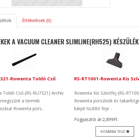
zékok
Értékelések (0)
KEK A VACUUM CLEANER SLIMLINE(RH525) KÉSZÜLÉK
321-Rowenta Toldó Cső
RS-RT1001-Rowenta Kis Szí
 Toldó Cső-(RS-RU7321) Archív
Rowenta Kis Szívófej-(RS-RT100
 megszűnt a termék
Rowenta porszívók és takarítóg
azása! Rowenta pors..
kárpit tisztító feje ..
Fogyasztói ár:2,899Ft
KOSÁRBA TESZ