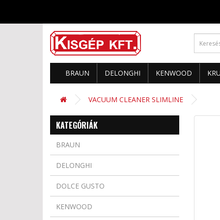
BRAUN
DELONGHI
KENWOOD
KR
VACUUM CLEANER SLIMLINE
KATEGÓRIÁK
BRAUN
DELONGHI
DOLCE GUSTO
KENWOOD