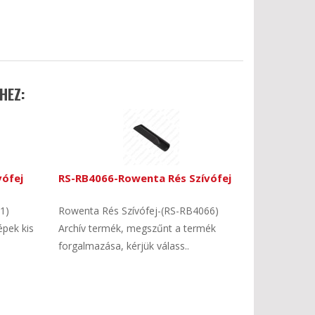
HEZ:
vófej
RS-RB4066-Rowenta Rés Szívófej
1)
Rowenta Rés Szívófej-(RS-RB4066)
épek kis
Archív termék, megszűnt a termék
forgalmazása, kérjük válass..