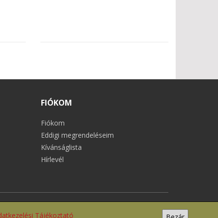
FIÓKOM
Fiókom
Eddigi megrendeléseim
Kívánságlista
Hírlevél
datkezelési Tájékoztató
Bezár