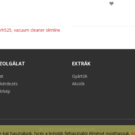
:
rh525
,
vacuum cleaner slimline
ZOLGÁLAT
EXTRÁK
at
Gyártók
kérdezés
Akciók
érkép
© 2025 Copyright Kisgép Kft.
-kat használunk, hogy a legjobb felhasználói élményt nyújthassuk.
A