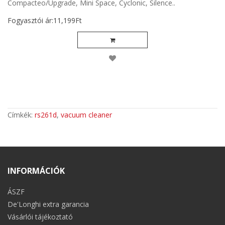
Compacteo/Upgrade, Mini Space, Cyclonic, Silence..
Fogyasztói ár:11,199Ft
Címkék:
rs261d
,
vacuum cleaner
INFORMÁCIÓK
ÁSZF
De'Longhi extra garancia
Vásárlói tájékoztató