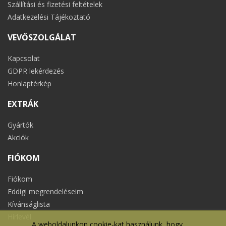
Szállítási és fizetési feltételek
Adatkezelési Tájékoztató
VEVŐSZOLGÁLAT
Kapcsolat
GDPR lekérdezés
Honlaptérkép
EXTRÁK
Gyártók
Akciók
FIÓKOM
Fiókom
Eddigi megrendeléseim
Kívánságlista
Hírlevél
A weboldalunkon cookie-kat használunk, hogy