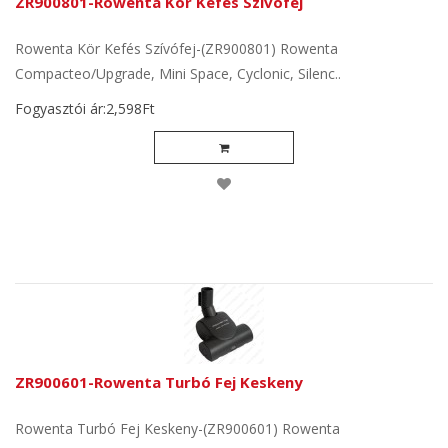
ZR900801-Rowenta Kör Kefés Szívófej
Rowenta Kör Kefés Szívófej-(ZR900801) Rowenta
Compacteo/Upgrade, Mini Space, Cyclonic, Silenc..
Fogyasztói ár:2,598Ft
ZR900601-Rowenta Turbó Fej Keskeny
Rowenta Turbó Fej Keskeny-(ZR900601) Rowenta