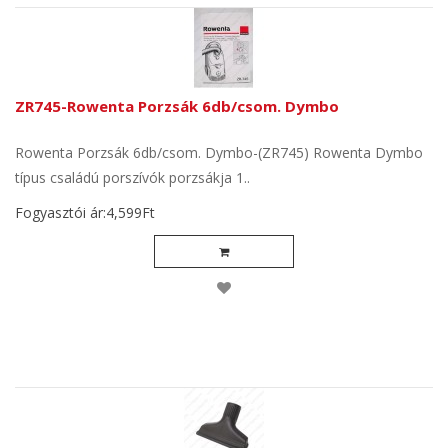
ZR745-Rowenta Porzsák 6db/csom. Dymbo
Rowenta Porzsák 6db/csom. Dymbo-(ZR745) Rowenta Dymbo
típus családú porszívók porzsákja 1..
Fogyasztói ár:4,599Ft