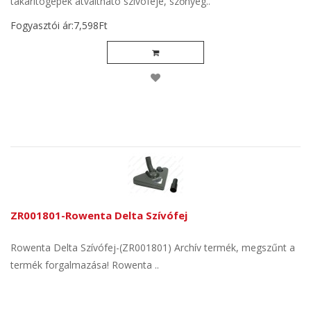
takarítógépek átváltható szívófeje, szőnyeg..
Fogyasztói ár:7,598Ft
ZR001801-Rowenta Delta Szívófej
Rowenta Delta Szívófej-(ZR001801) Archív termék, megszűnt a
termék forgalmazása! Rowenta ..