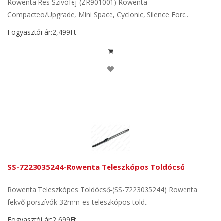
Rowenta Rés Szívófej-(ZR901001) Rowenta
Compacteo/Upgrade, Mini Space, Cyclonic, Silence Forc..
Fogyasztói ár:2,499Ft
SS-7223035244-Rowenta Teleszkópos Toldócső
Rowenta Teleszkópos Toldócső-(SS-7223035244) Rowenta
fekvő porszívók 32mm-es teleszkópos told..
Fogyasztói ár:2,699Ft