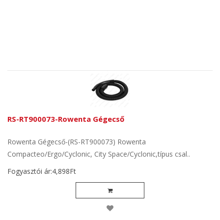
RS-RT900073-Rowenta Gégecső
Rowenta Gégecső-(RS-RT900073) Rowenta
Compacteo/Ergo/Cyclonic, City Space/Cyclonic,típus csal..
Fogyasztói ár:4,898Ft