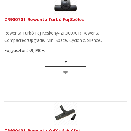
ZR900701-Rowenta Turbó Fej Széles
Rowenta Turbó Fej Keskeny-(ZR900701) Rowenta
Compacteo/Upgrade, Mini Space, Cyclonic, Silence..
Fogyasztói ár:9,990Ft
ZR900401-Rowenta Kefés Szívófej