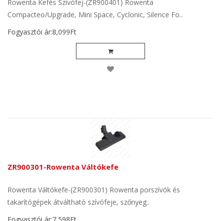
Rowenta Kefés Szívófej-(ZR900401) Rowenta
Compacteo/Upgrade, Mini Space, Cyclonic, Silence Fo..
Fogyasztói ár:8,099Ft
ZR900301-Rowenta Váltókefe
Rowenta Váltókefe-(ZR900301) Rowenta porszívók és
takarítógépek átváltható szívófeje, szőnyeg..
Fogyasztói ár:7,598Ft