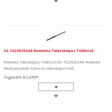
SS-7223035244-Rowenta Teleszkópos Toldócső
Rowenta Teleszkópos Toldócső-(SS-7223035244) Rowenta
fekvő porszívók 32mm-es teleszkópos told..
Fogyasztói ár:2,699Ft