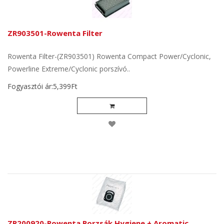
ZR903501-Rowenta Filter
Rowenta Filter-(ZR903501) Rowenta Compact Power/Cyclonic,
Powerline Extreme/Cyclonic porszívó..
Fogyasztói ár:5,399Ft
ZR200920-Rowenta Porzsák Hygiene + Aromatic