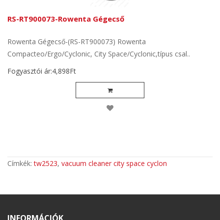
RS-RT900073-Rowenta Gégecső
Rowenta Gégecső-(RS-RT900073) Rowenta
Compacteo/Ergo/Cyclonic, City Space/Cyclonic,típus csal..
Fogyasztói ár:4,898Ft
Címkék:
tw2523
,
vacuum cleaner city space cyclon
INFORMÁCIÓK