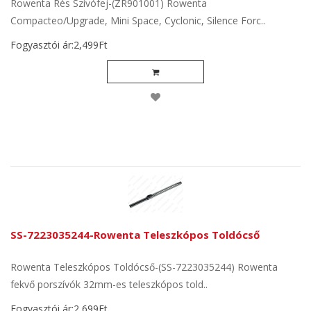
Rowenta Rés Szívófej-(ZR901001) Rowenta
Compacteo/Upgrade, Mini Space, Cyclonic, Silence Forc..
Fogyasztói ár:2,499Ft
SS-7223035244-Rowenta Teleszkópos Toldócső
Rowenta Teleszkópos Toldócső-(SS-7223035244) Rowenta
fekvő porszívók 32mm-es teleszkópos told..
Fogyasztói ár:2,699Ft