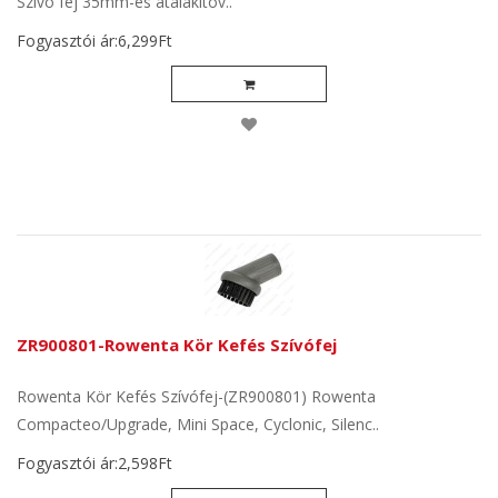
Szívó fej 35mm-es átalakítóv..
Fogyasztói ár:6,299Ft
ZR900801-Rowenta Kör Kefés Szívófej
Rowenta Kör Kefés Szívófej-(ZR900801) Rowenta
Compacteo/Upgrade, Mini Space, Cyclonic, Silenc..
Fogyasztói ár:2,598Ft