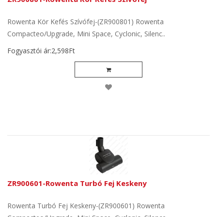
Rowenta Kör Kefés Szívófej-(ZR900801) Rowenta
Compacteo/Upgrade, Mini Space, Cyclonic, Silenc..
Fogyasztói ár:2,598Ft
ZR900601-Rowenta Turbó Fej Keskeny
Rowenta Turbó Fej Keskeny-(ZR900601) Rowenta