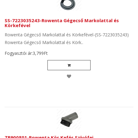
SS-7223035243-Rowenta Gégecső Markolattal és
Körkefével
Rowenta Gégecső Markolattal és Körkefével-(SS-7223035243)
Rowenta Gégecső Markolattal és Körk..
Fogyasztói ár:3,799Ft
ZR900801-Rowenta Kör Kefés Szívófej