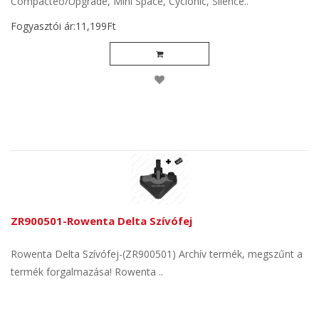
Compacteo/Upgrade, Mini Space, Cyclonic, Silence..
Fogyasztói ár:11,199Ft
ZR900501-Rowenta Delta Szívófej
Rowenta Delta Szívófej-(ZR900501) Archív termék, megszűnt a
termék forgalmazása! Rowenta ..