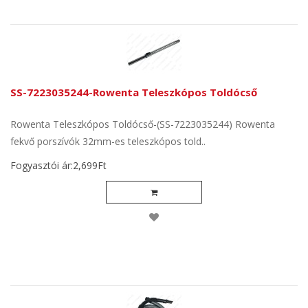
SS-7223035244-Rowenta Teleszkópos Toldócső
Rowenta Teleszkópos Toldócső-(SS-7223035244) Rowenta
fekvő porszívók 32mm-es teleszkópos told..
Fogyasztói ár:2,699Ft