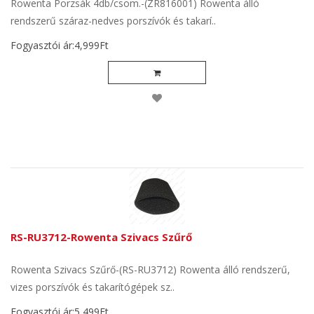
Rowenta Porzsák 4db/csom.-(ZR816001) Rowenta álló
rendszerű száraz-nedves porszívók és takarí..
Fogyasztói ár:4,999Ft
RS-RU3712-Rowenta Szivacs Szűrő
Rowenta Szivacs Szűrő-(RS-RU3712) Rowenta álló rendszerű,
vizes porszívók és takarítógépek sz..
Fogyasztói ár:5,499Ft