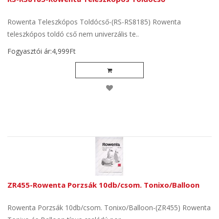
Rowenta Teleszkópos Toldócső-(RS-RS8185) Rowenta
teleszkópos toldó cső nem univerzális te..
Fogyasztói ár:4,999Ft
ZR455-Rowenta Porzsák 10db/csom. Tonixo/Balloon
Rowenta Porzsák 10db/csom. Tonixo/Balloon-(ZR455) Rowenta