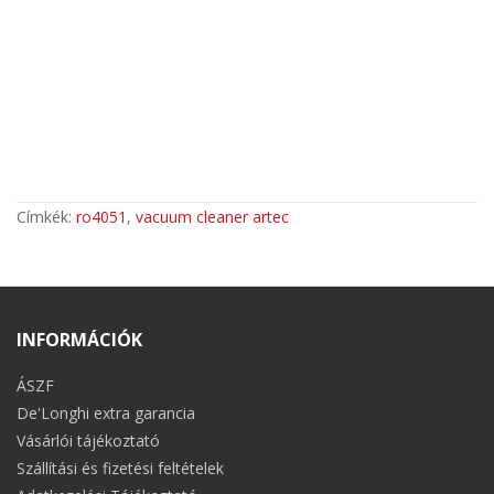
Címkék:
ro4051
,
vacuum cleaner artec
INFORMÁCIÓK
ÁSZF
De'Longhi extra garancia
Vásárlói tájékoztató
Szállítási és fizetési feltételek