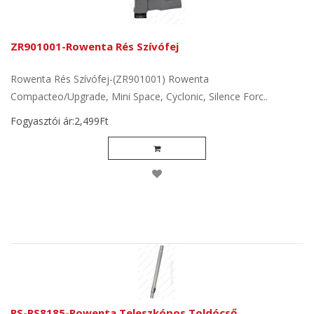
ZR901001-Rowenta Rés Szívófej
Rowenta Rés Szívófej-(ZR901001) Rowenta
Compacteo/Upgrade, Mini Space, Cyclonic, Silence Forc..
Fogyasztói ár:2,499Ft
RS-RS8185-Rowenta Teleszkópos Toldócső