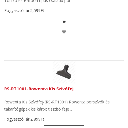
Tonixo és Balloon típus családú por..
Fogyasztói ár:5,599Ft
RS-RT1001-Rowenta Kis Szívófej
Rowenta Kis Szívófej-(RS-RT1001) Rowenta porszívók és
takarítógépek kis kárpit tisztító feje ..
Fogyasztói ár:2,899Ft