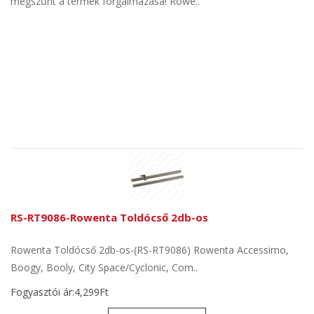
megszűnt a termék forgalmazása! Rowe..
RS-RT9086-Rowenta Toldócső 2db-os
Rowenta Toldócső 2db-os-(RS-RT9086) Rowenta Accessimo,
Boogy, Booly, City Space/Cyclonic, Com..
Fogyasztói ár:4,299Ft