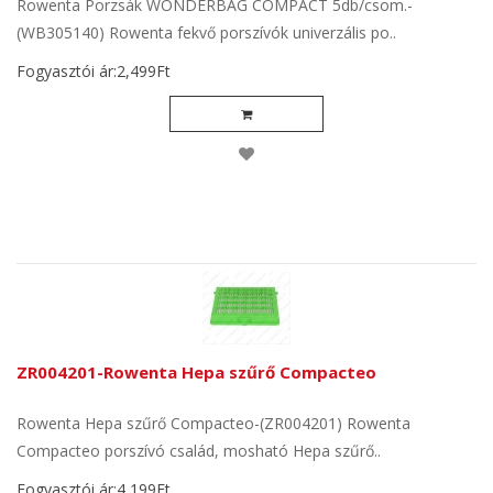
Rowenta Porzsák WONDERBAG COMPACT 5db/csom.-
(WB305140) Rowenta fekvő porszívók univerzális po..
Fogyasztói ár:2,499Ft
ZR004201-Rowenta Hepa szűrő Compacteo
Rowenta Hepa szűrő Compacteo-(ZR004201) Rowenta
Compacteo porszívó család, mosható Hepa szűrő..
Fogyasztói ár:4,199Ft