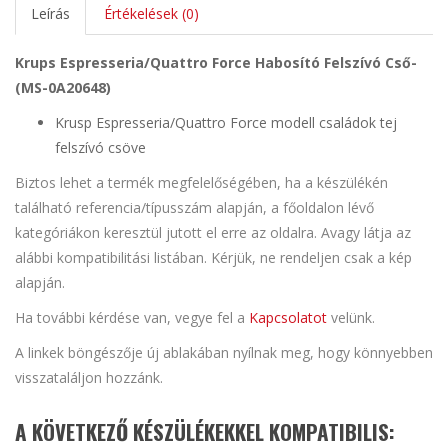
Leírás
Értékelések (0)
Krups Espresseria/Quattro Force Habosító Felszívó Cső-
(MS-0A20648)
Krusp Espresseria/Quattro Force modell családok tej
felszívó csöve
Biztos lehet a termék megfelelőségében, ha a készülékén
található referencia/típusszám alapján, a főoldalon lévő
kategóriákon keresztül jutott el erre az oldalra. Avagy látja az
alábbi kompatibilitási listában. Kérjük, ne rendeljen csak a kép
alapján.
Ha további kérdése van, vegye fel a
Kapcsolatot
velünk.
A linkek böngészője új ablakában nyílnak meg, hogy könnyebben
visszataláljon hozzánk.
A KÖVETKEZŐ KÉSZÜLÉKEKKEL KOMPATIBILIS: