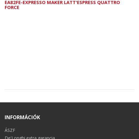
EA82FE-EXPRESSO MAKER LATT'ESPRESS QUATTRO
FORCE
INFORMÁCIÓK
ÁSZF
De'Longhi extra garancia