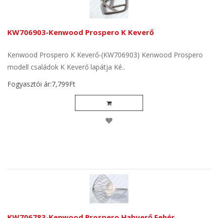
KW706903-Kenwood Prospero K Keverő
Kenwood Prospero K Keverő-(KW706903) Kenwood Prospero
modell családok K Keverő lapátja Ké..
Fogyasztói ár:7,799Ft
KW706783-Kenwood Prospero Habverő Fehér