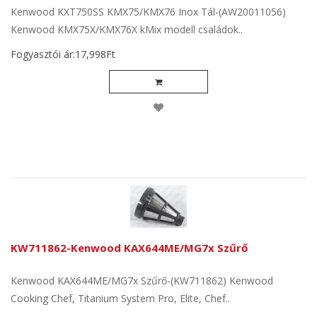
Kenwood KXT750SS KMX75/KMX76 Inox Tál-(AW20011056)
Kenwood KMX75X/KMX76X kMix modell családok..
Fogyasztói ár:17,998Ft
KW711862-Kenwood KAX644ME/MG7x Szűrő
Kenwood KAX644ME/MG7x Szűrő-(KW711862) Kenwood
Cooking Chef, Titanium System Pro, Elite, Chef..