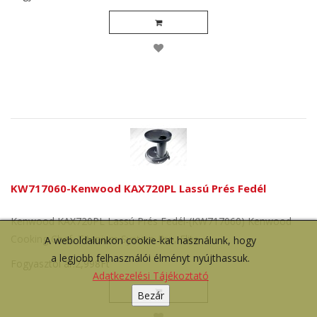
KW717060-Kenwood KAX720PL Lassú Prés Fedél
Kenwood KAX720PL Lassú Prés Fedél-(KW717060) Kenwood
Cooking Chef, Titanium System Pro, Elite..
A weboldalunkon cookie-kat használunk, hogy
a legjobb felhasználói élményt nyújthassuk.
Fogyasztói ár:2,998Ft
Adatkezelési Tájékoztató
Bezár