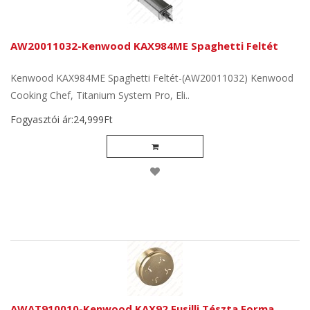
AW20011032-Kenwood KAX984ME Spaghetti Feltét
Kenwood KAX984ME Spaghetti Feltét-(AW20011032) Kenwood
Cooking Chef, Titanium System Pro, Eli..
Fogyasztói ár:24,999Ft
AWAT910010-Kenwood KAX92 Fusilli Tészta Forma