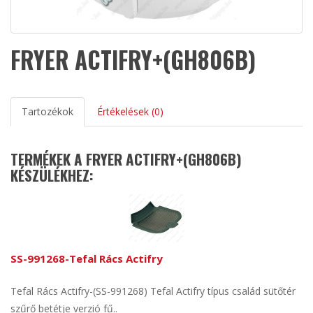
FRYER ACTIFRY+(GH806B)
Tartozékok
Értékelések (0)
TERMÉKEK A FRYER ACTIFRY+(GH806B)
KÉSZÜLÉKHEZ:
SS-991268-Tefal Rács Actifry
Tefal Rács Actifry-(SS-991268) Tefal Actifry típus család sütőtér
szűrő betétje verzió fű..