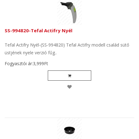
SS-994820-Tefal Actifry Nyél
Tefal Actifry Nyél-(SS-994820) Tefal Actifry modell család sütő
üstjének nyele verzió fűg..
Fogyasztói ár:3,999Ft