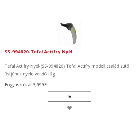
SS-994820-Tefal Actifry Nyél
Tefal Actifry Nyél-(SS-994820) Tefal Actifry modell család sütő
üstjének nyele verzió fűg..
Fogyasztói ár:3,999Ft