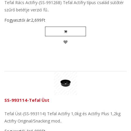
Tefal Rács Actifry-(SS-991268) Tefal Actifry típus család sütőtér
szűrő betétje verzió fű..
Fogyasztói ár:2,699Ft
SS-993114-Tefal Üst
Tefal Üst-(SS-993114) Tefal Actifry 1,0kg és Actifry Plus 1,2kg
Actifry Original/Snacking mod..