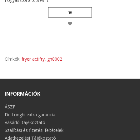
Fogyasztói ár:6,999Ft
Címkék:
fryer actifry
,
gh8002
INFORMÁCIÓK
ÁSZF
De'Longhi extra garancia
Vásárlói tájékoztató
Szállítási és fizetési feltételek
Adatkezelési Tájékoztató