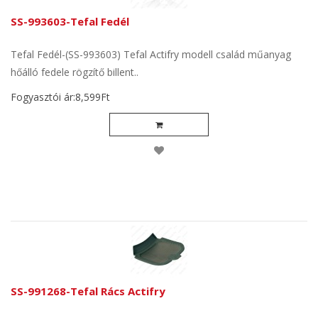
SS-993603-Tefal Fedél
Tefal Fedél-(SS-993603) Tefal Actifry modell család műanyag
hőálló fedele rögzítő billent..
Fogyasztói ár:8,599Ft
SS-991268-Tefal Rács Actifry