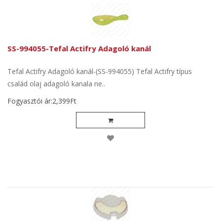
SS-994055-Tefal Actifry Adagoló kanál
Tefal Actifry Adagoló kanál-(SS-994055) Tefal Actifry típus
család olaj adagoló kanala ne..
Fogyasztói ár:2,399Ft