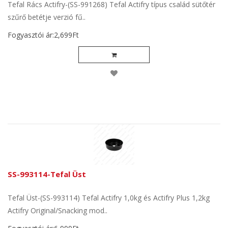
Tefal Rács Actifry-(SS-991268) Tefal Actifry típus család sütőtér
szűrő betétje verzió fű..
Fogyasztói ár:2,699Ft
SS-993114-Tefal Üst
Tefal Üst-(SS-993114) Tefal Actifry 1,0kg és Actifry Plus 1,2kg
Actifry Original/Snacking mod..