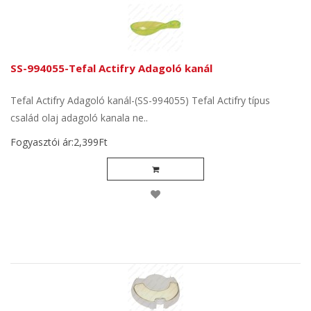
SS-994055-Tefal Actifry Adagoló kanál
Tefal Actifry Adagoló kanál-(SS-994055) Tefal Actifry típus
család olaj adagoló kanala ne..
Fogyasztói ár:2,399Ft