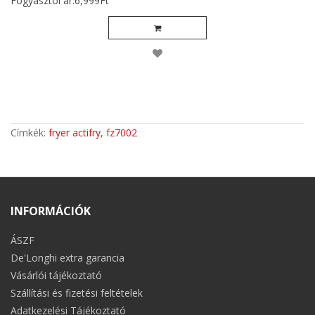
Fogyasztói ár:6,999Ft
Címkék:
fryer actifry
,
fz7002
INFORMÁCIÓK
ÁSZF
De'Longhi extra garancia
Vásárlói tájékoztató
Szállítási és fizetési feltételek
Adatkezelési Tájékoztató