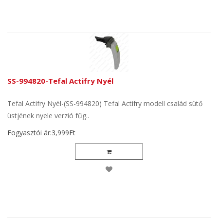
SS-994820-Tefal Actifry Nyél
Tefal Actifry Nyél-(SS-994820) Tefal Actifry modell család sütő
üstjének nyele verzió fűg..
Fogyasztói ár:3,999Ft