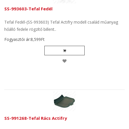
SS-993603-Tefal Fedél
Tefal Fedél-(SS-993603) Tefal Actifry modell család műanyag
hőálló fedele rögzítő billent..
Fogyasztói ár:8,599Ft
SS-991268-Tefal Rács Actifry