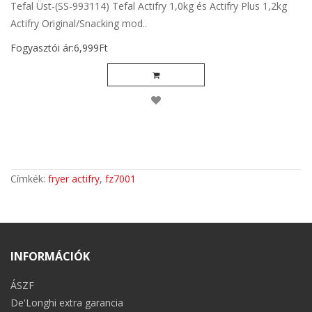
Tefal Üst-(SS-993114) Tefal Actifry 1,0kg és Actifry Plus 1,2kg
Actifry Original/Snacking mod..
Fogyasztói ár:6,999Ft
Címkék:
fryer actifry
,
fz7001
INFORMÁCIÓK
ÁSZF
De'Longhi extra garancia