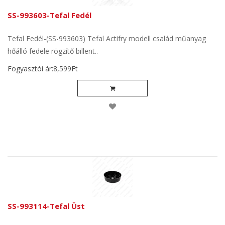
SS-993603-Tefal Fedél
Tefal Fedél-(SS-993603) Tefal Actifry modell család műanyag
hőálló fedele rögzítő billent..
Fogyasztói ár:8,599Ft
SS-993114-Tefal Üst