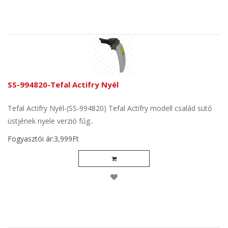
SS-994820-Tefal Actifry Nyél
Tefal Actifry Nyél-(SS-994820) Tefal Actifry modell család sütő
üstjének nyele verzió fűg..
Fogyasztói ár:3,999Ft