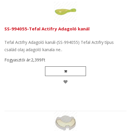
SS-994055-Tefal Actifry Adagoló kanál
Tefal Actifry Adagoló kanál-(SS-994055) Tefal Actifry típus
család olaj adagoló kanala ne..
Fogyasztói ár:2,399Ft