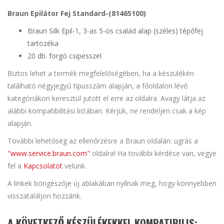
Braun Epilátor Fej Standard-(81465100)
Braun Silk Epil-1, 3-as 5-ös család alap (széles) tépőfej
tartozéka
20 db. forgó csipesszel
Biztos lehet a termék megfelelőségében, ha a készülékén
található négyjegyű típusszám alapján, a főoldalon lévő
kategóriákon keresztül jutott el erre az oldalra. Avagy látja az
alábbi kompatibilitási listában. Kérjük, ne rendeljen csak a kép
alapján.
További lehetőség az ellenőrzésre a Braun oldalán: ugrás a
"www.service.braun.com"
oldalra! Ha további kérdése van, vegye
fel a
Kapcsolatot
velünk.
A linkek böngészője új ablakában nyílnak meg, hogy könnyebben
visszataláljon hozzánk.
A KÖVETKEZŐ KÉSZÜLÉKEKKEL KOMPATIBILIS: