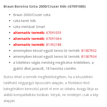
Braun Borotva Szita 2000/Cruzer Kék-(67091065)
Braun 2000/Cruzer szita
szita keret Kék
szita mintázat Smart
alternatív termék:
67091055
alternatív termék:
67091064
alternatív termék:
81392188
amennyiben késsel együtt keresi ld. termék:
81387932
amennyiben késsel együtt keresi ld. termék:
81387934
a tökéletes vágás minőség megőrzése érdekében, a
gyártó által javasolt, 18 havonta cserélni.
Biztos lehet a termék megfelelőségében, ha a készülékén
található négyjegyű típusszám alapján, a főoldalon lévő
kategóriákon keresztül jutott el erre az oldalra. Avagy látja az
alábbi kompatibilitási listában. Kérjük, ne rendeljen csak a kép
alapján.