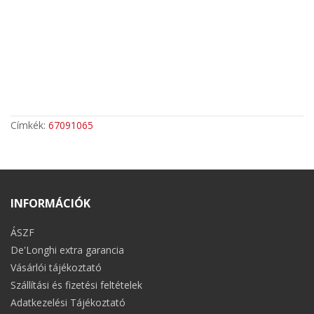
Címkék:
67091065
INFORMÁCIÓK
ÁSZF
De'Longhi extra garancia
Vásárlói tájékoztató
Szállítási és fizetési feltételek
Adatkezelési Tájékoztató