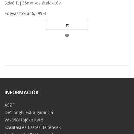
Szívó fej 35mm-es átalakítóv..
Fogyasztói ár:6,299Ft
INFORMÁCIÓK
ÁSZF
De'Longhi extra garancia
Vásárlói tájékoztató
Szállítási és fizetési feltételek