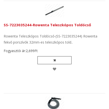
SS-7223035244-Rowenta Teleszkópos Toldócső
Rowenta Teleszkópos Toldócső-(SS-7223035244) Rowenta
fekvő porszívók 32mm-es teleszkópos told..
Fogyasztói ár:2,699Ft