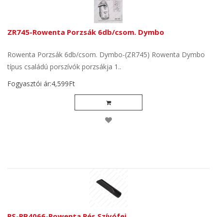
ZR745-Rowenta Porzsák 6db/csom. Dymbo
Rowenta Porzsák 6db/csom. Dymbo-(ZR745) Rowenta Dymbo
típus családú porszívók porzsákja 1..
Fogyasztói ár:4,599Ft
RS-RB4066-Rowenta Rés Szívófej