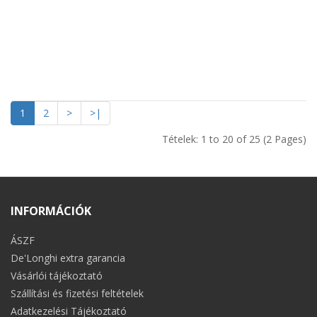
1
2
>
>|
Tételek: 1 to 20 of 25 (2 Pages)
INFORMÁCIÓK
ÁSZF
De'Longhi extra garancia
Vásárlói tájékoztató
Szállítási és fizetési feltételek
Adatkezelési Tájékoztató