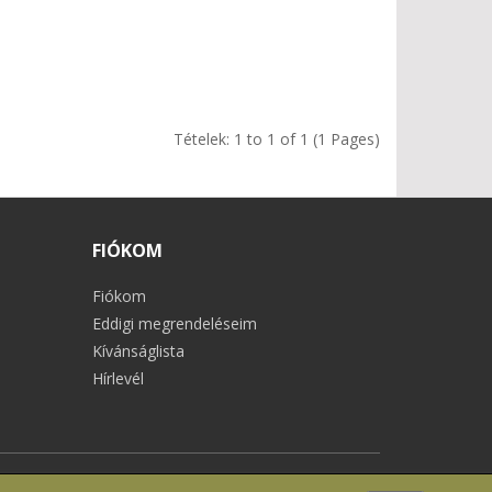
Tételek: 1 to 1 of 1 (1 Pages)
FIÓKOM
Fiókom
Eddigi megrendeléseim
Kívánságlista
Hírlevél