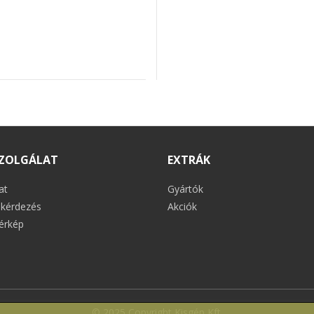
ZOLGÁLAT
EXTRÁK
at
Gyártók
kérdezés
Akciók
érkép
© 2025 Copyright Kisgép Kft.