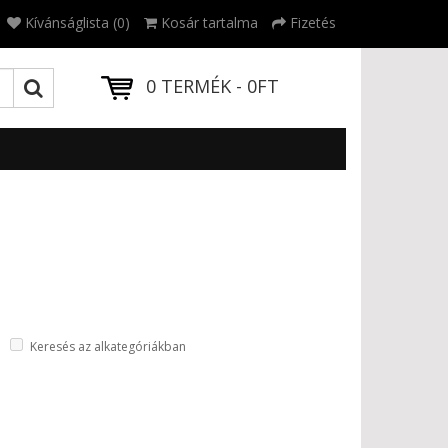
Kívánságlista (0)
Kosár tartalma
Fizetés
0 TERMÉK - 0FT
Keresés az alkategóriákban