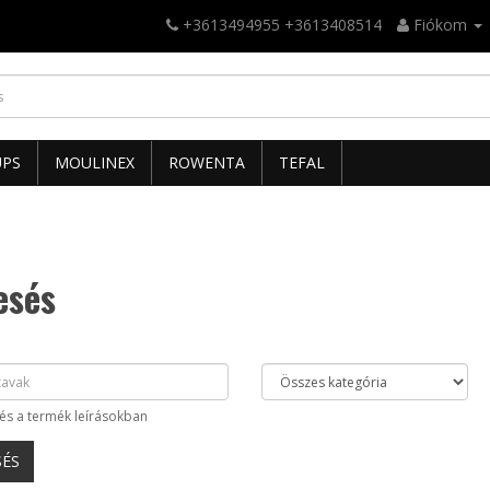
+3613494955 +3613408514
Fiókom
UPS
MOULINEX
ROWENTA
TEFAL
esés
és a termék leírásokban