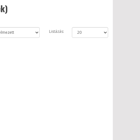
ek)
Listázás: