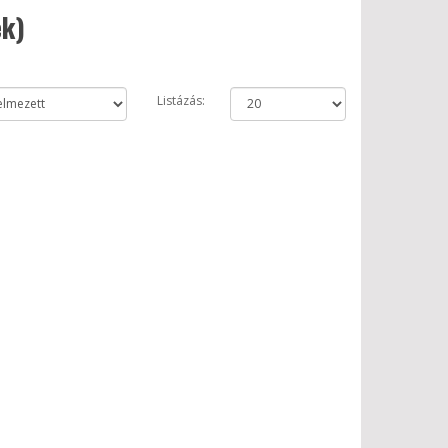
ek)
Listázás: