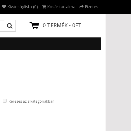
Kívánságlista (0)
Kosár tartalma
Fizetés
0 TERMÉK - 0FT
Keresés az alkategóriákban