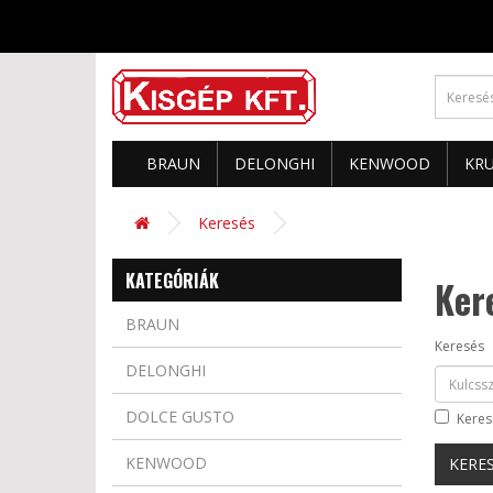
BRAUN
DELONGHI
KENWOOD
KR
Keresés
KATEGÓRIÁK
Ker
BRAUN
Keresés
DELONGHI
DOLCE GUSTO
Keres
KENWOOD