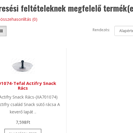
resési feltételeknek megfelelő termék(
összehasonlítás (0)
Rendezés:
1074-Tefal Actifry Snack
Rács
 Actifry Snack Rács-(XA701074)
ctifry család Snack sütő rácsa A
keverő lapát ..
7,598Ft