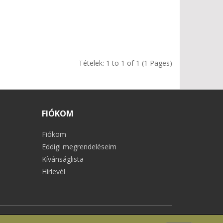
Tételek: 1 to 1 of 1 (1 Pages)
FIÓKOM
Fiókom
Eddigi megrendeléseim
Kívánságlista
Hírlevél