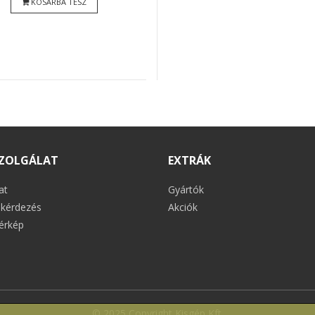
KOSÁRBA TESZ
ZOLGÁLAT
EXTRÁK
at
Gyártók
kérdezés
Akciók
érkép
© 2025 Copyright Kisgép Kft.