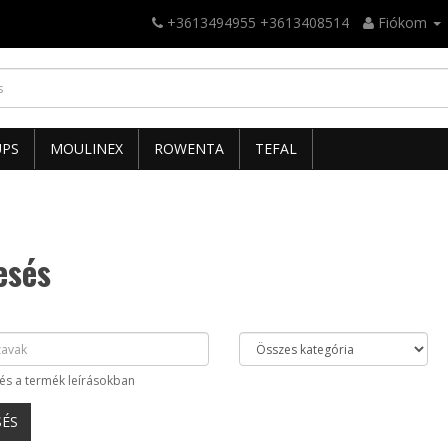
+3613494955 +3613408514
Fiókom
UPS
MOULINEX
ROWENTA
TEFAL
esés
és a termék leírásokban