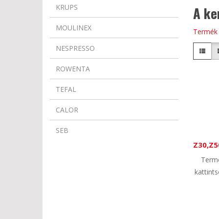
KRUPS
A ke
MOULINEX
Termék 
NESPRESSO
ROWENTA
TEFAL
CALOR
SEB
Z30,Z5
Termé
kattint