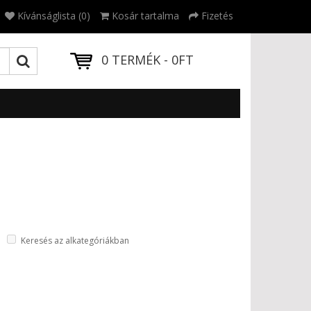
Kívánságlista (0)
Kosár tartalma
Fizetés
0 TERMÉK - 0FT
Keresés az alkategóriákban