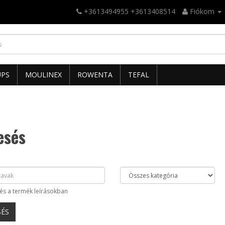
+3613494955 +3613408514
Fiókom
UPS
MOULINEX
ROWENTA
TEFAL
esés
és a termék leírásokban