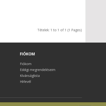
Tételek: 1 to 1 of 1 (1 Pages)
FIÓKOM
Fiókom
Eddigi megrendeléseim
Kívánságlista
Hírlevél