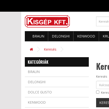
BRAUN
DELONGHI
KENWOOD
KR
Keresés
KATEGÓRIÁK
Ker
BRAUN
Keresés
DELONGHI
DOLCE GUSTO
Keres
KENWOOD