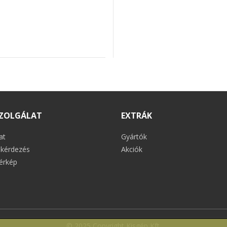
ZOLGÁLAT
EXTRÁK
at
Gyártók
kérdezés
Akciók
érkép
© 2025 Copyright Kisgép Kft.