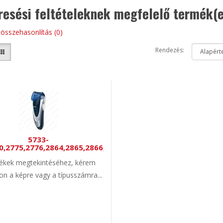
resési feltételeknek megfelelő termék(
összehasonlítás (0)
Rendezés:
5733-
0,2775,2776,2864,2865,2866,2874,2876,CruZer2,CruZer3
kek megtekintéséhez, kérem
son a képre vagy a típusszámra...