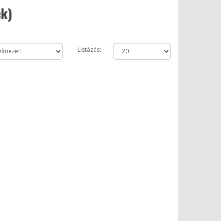
ek)
Listázás: