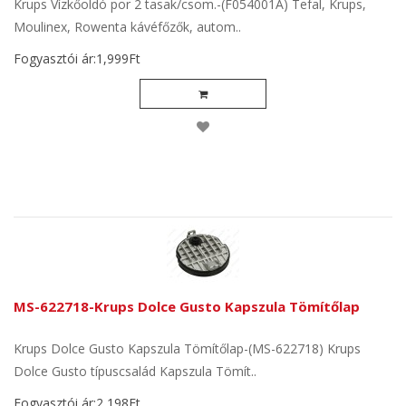
Krups Vízkőoldó por 2 tasak/csom.-(F054001A) Tefal, Krups,
Moulinex, Rowenta kávéfőzők, autom..
Fogyasztói ár:1,999Ft
MS-622718-Krups Dolce Gusto Kapszula Tömítőlap
Krups Dolce Gusto Kapszula Tömítőlap-(MS-622718) Krups
Dolce Gusto típuscsalád Kapszula Tömít..
Fogyasztói ár:2,198Ft