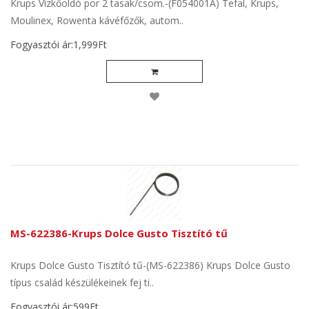
Krups Vízkőoldó por 2 tasak/csom.-(F054001A) Tefal, Krups,
Moulinex, Rowenta kávéfőzők, autom..
Fogyasztói ár:1,999Ft
MS-622386-Krups Dolce Gusto Tisztító tű
Krups Dolce Gusto Tisztító tű-(MS-622386) Krups Dolce Gusto
típus család készülékeinek fej ti..
Fogyasztói ár:599Ft