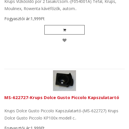
Krups Vízkőoldó por 2 tasak/csom.-(F054001A) Tefal, Krups,
Moulinex, Rowenta kávéfőzők, autom..
Fogyasztói ár:1,999Ft
MS-622727-Krups Dolce Gusto Piccolo Kapszulatartó
Krups Dolce Gusto Piccolo Kapszulatartó-(MS-622727) Krups
Dolce Gusto Piccolo KP100x modell c..
Fogyasztói ár:1,999Ft